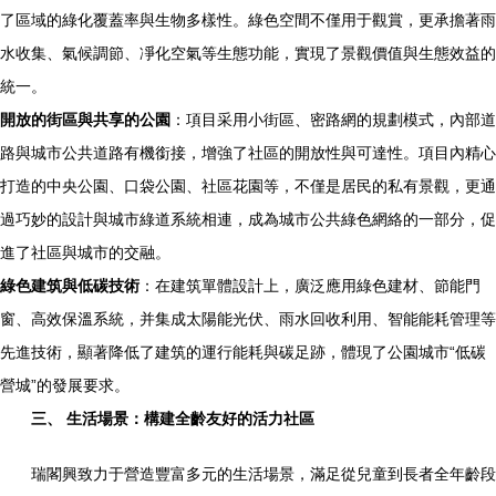
了區域的綠化覆蓋率與生物多樣性。綠色空間不僅用于觀賞，更承擔著雨
水收集、氣候調節、凈化空氣等生態功能，實現了景觀價值與生態效益的
統一。
開放的街區與共享的公園
：項目采用小街區、密路網的規劃模式，內部道
路與城市公共道路有機銜接，增強了社區的開放性與可達性。項目內精心
打造的中央公園、口袋公園、社區花園等，不僅是居民的私有景觀，更通
過巧妙的設計與城市綠道系統相連，成為城市公共綠色網絡的一部分，促
進了社區與城市的交融。
綠色建筑與低碳技術
：在建筑單體設計上，廣泛應用綠色建材、節能門
窗、高效保溫系統，并集成太陽能光伏、雨水回收利用、智能能耗管理等
先進技術，顯著降低了建筑的運行能耗與碳足跡，體現了公園城市“低碳
營城”的發展要求。
三、 生活場景：構建全齡友好的活力社區
瑞閣興致力于營造豐富多元的生活場景，滿足從兒童到長者全年齡段