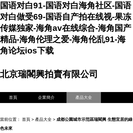
国语对白91-国语对白海角社区-国语
对白做受69-国语自产拍在线视-果冻
传媒独家-海角av在线综合-海角国产
精品-海角伦理之爱-海角伦乱91-海
角论坛ios下载
北京瑞閣興拍賣有限公司
首頁
企業簡介
產品大全
聯系我們
企業信息
訪客留言
當前位置：
首頁
>
產品大全
>
成都公園城市示范區瑞閣興 生態宜居的綠
色未來