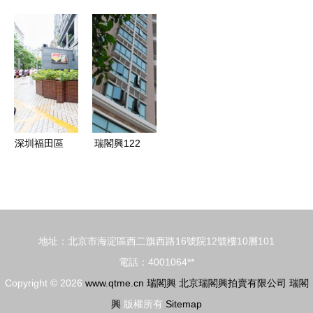
與瑞閣興
銷 青蘋果
進化論 人
舌尖上的上
品牌產品背
香精與糖果
潮即是錢
海記憶 探
后的匠心與
原料的卓越
潮，星圖瑞
秘瑞閣興的
創新之路
之選
閣興引領財
世紀傳奇
富未來
深圳福田區
瑞閣興122
瑞閣商務公
平米稀缺戶
寓 復式兩
型 福利房
房一廳價格
中的超實用
與優惠信息
居家之選
地址：北京市海淀區西二旗西路16號院12號樓10層101
詳解
電話：4001064**
Copyright © 2026
www.qtme.cn
瑞閣興
北京瑞閣興拍賣有限公司
瑞閣
興
版權所有
Sitemap