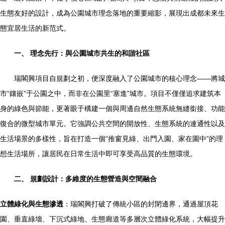
生態友好的設計，成為公園城市理念落地的重要縮影，展現出成都未來生
態宜居生活的新范式。
一、 理念先行：與公園城市共生的和諧社區
瑞閣興項目自規劃之初，便深度融入了公園城市的核心理念——將城
市“鑲嵌”于公園之中，而非在公園里“塞進”城市。項目不僅僅追求建筑本
身的綠色與節能，更著眼于構建一個與周邊自然生態系統無縫銜接、功能
復合的微型城市單元。它強調公共空間的開放性、生態系統的連通性以及
生活場景的多樣性，旨在打造一個“推窗見綠、出門入園、家在園中”的理
想生活場所，讓居民在日常生活中即可享受高品質的生態環境。
二、 規劃設計：多維度的生態營造與空間融合
立體綠化與生態滲透
：瑞閣興打破了傳統小區的封閉邊界，通過屋頂花
園、垂直綠墻、下沉式綠地、生態廊道等多層次立體綠化系統，大幅提升