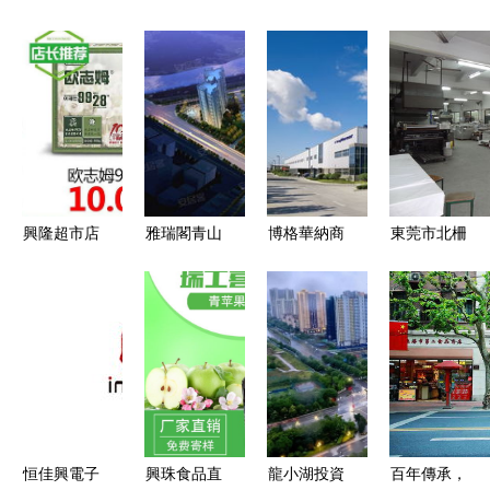
興隆超市店
雅瑞閣青山
博格華納商
東莞市北柵
長推薦 好
河畔 瑞閣
用車零配件
社區西興街
商品價更
興
高端化戰略
廠舍A0009
低，瑞閣興
以瑞閣興為
集體資產瑞
享實惠生活
例的創新與
閣興的規范
轉型之路
化管理實踐
恒佳興電子
興珠食品直
龍小湖投資
百年傳承，